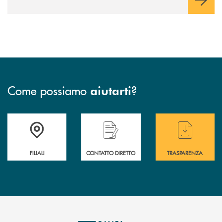
Come possiamo
?
aiutarti
Trova la filiale più vicina a te
Hai bisogno di assistenza immediata ?
Hai bisogno di alcuni
FILIALI
CONTATTO DIRETTO
TRASPARENZA