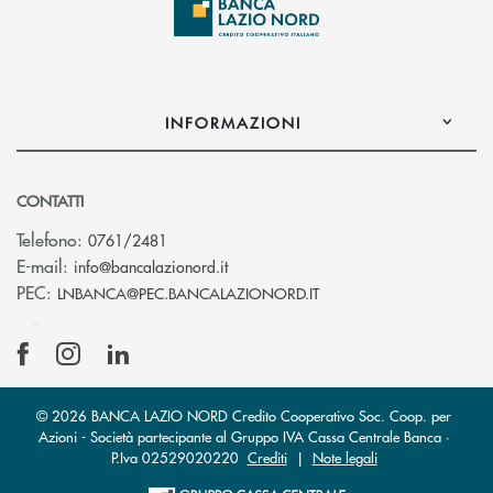
INFORMAZIONI
CONTATTI
Telefono:
0761/2481
(si apre l’app di posta elettronica)
E-mail:
info@bancalazionord.it
(si apre l’app di posta 
PEC:
LNBANCA@PEC.BANCALAZIONORD.IT
© 2026 BANCA LAZIO NORD Credito Cooperativo Soc. Coop. per
Azioni - Società partecipante al Gruppo IVA Cassa Centrale Banca ·
P.Iva 02529020220
Crediti
|
Note legali