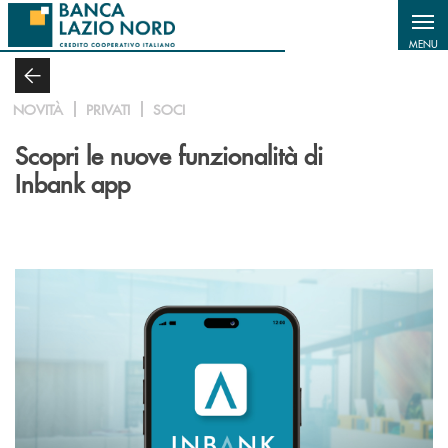
Salta al contenuto principale
MENU
NOVITÀ
PRIVATI
SOCI
Scopri le nuove funzionalità di
Inbank app