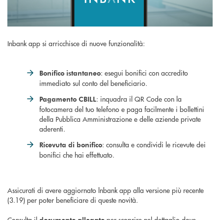
Inbank app si arricchisce di nuove funzionalità:
: esegui bonifici con accredito
Bonifico istantaneo
immediato sul conto del beneficiario.
: inquadra il QR Code con la
Pagamento CBILL
fotocamera del tuo telefono e paga facilmente i bollettini
della Pubblica Amministrazione e delle aziende private
aderenti.
: consulta e condividi le ricevute dei
Ricevuta di bonifico
bonifici che hai effettuato.
Assicurati di avere aggiornato lnbank app alla versione più recente
(3.19) per poter beneficiare di queste novità.
Consulta il
per scoprire nel dettaglio dove
documento allegato