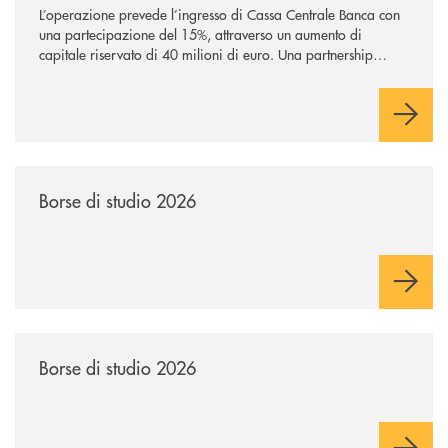
L’operazione prevede l’ingresso di Cassa Centrale Banca con
una partecipazione del 15%, attraverso un aumento di
capitale riservato di 40 milioni di euro. Una partnership
industriale strategica, fondata sulla condivisione di valori
comuni e sulla prossimità ai territori, per ampliare l’offerta e
sostenere nuove opportunità di crescita e sviluppo.
/news/borse-di-studio-2026-soci/
Borse di studio 2026
/news/borse-di-studio-2026/
Borse di studio 2026