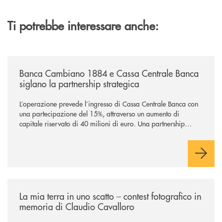
Ti potrebbe interessare anche:
/news/banca-cambiano-1884-e-cassa-centrale-banca-siglano-la-partner
Banca Cambiano 1884 e Cassa Centrale Banca
siglano la partnership strategica
L’operazione prevede l’ingresso di Cassa Centrale Banca con
una partecipazione del 15%, attraverso un aumento di
capitale riservato di 40 milioni di euro. Una partnership
industriale strategica, fondata sulla condivisione di valori
comuni e sulla prossimità ai territori, per ampliare l’offerta e
sostenere nuove opportunità di crescita e sviluppo.
/news/la-mia-terra-in-uno-scatto/
La mia terra in uno scatto – contest fotografico in
memoria di Claudio Cavalloro