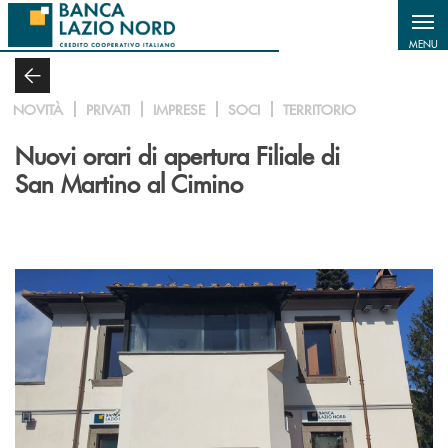
Salta al contenuto principale
MENU
NOVITÀ
PRIVATI
IMPRESE
SOCI
TERRITORIO
Nuovi orari di apertura Filiale di
San Martino al Cimino