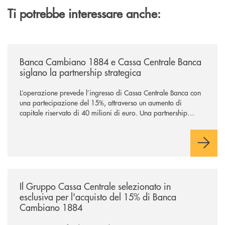
Ti potrebbe interessare anche:
/news/banca-cambiano-1884-e-cassa-centrale-banca-siglano-la-partner
Banca Cambiano 1884 e Cassa Centrale Banca
siglano la partnership strategica
L’operazione prevede l’ingresso di Cassa Centrale Banca con
una partecipazione del 15%, attraverso un aumento di
capitale riservato di 40 milioni di euro. Una partnership
industriale strategica, fondata sulla condivisione di valori
comuni e sulla prossimità ai territori, per ampliare l’offerta e
sostenere nuove opportunità di crescita e sviluppo.
/news/il-gruppo-cassa-centrale-selezionato-in-esclusiva-per-lacquisto
Il Gruppo Cassa Centrale selezionato in
esclusiva per l'acquisto del 15% di Banca
Cambiano 1884