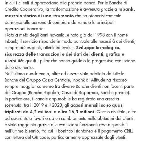
in cui i clienti si approcciano alla propria banca. Per le Banche di
Credito Cooperativo, la trasformazione è avvenuta grazie a
Inbank,
che ha pioneristicamente
marchio storico di uno strumento
permesso alle persone di compiere da remoto le principali
operazioni bancarie.
Nato a metà degli anni novanta, e noto già dal 1998 con il nome
Inbank, il servizio risponde in modo puntuale alle necessità dei clienti,
sempre più esigenti, attenti ed evoluti.
Sviluppo tecnologico,
sicurezza delle transazioni e dei dati dei clienti, grafica e
: questi i pillar che hanno guidato la progressiva evoluzione
usabilità
dello strumento.
Nell’ultimo quadriennio, oltre ad essere stato adottato da tutte le
Banche del Gruppo Cassa Centrale, Inbank di Allitude ha riscosso
sempre maggior consenso tra diverse Banche clienti non facenti parte
del Gruppo (Banche Popolari, Casse di Risparmio, Banche private).
In particolare, il canale app mobile ha registrato una crescita
sostenuta: tra il 2019 e il 2023, gli accessi
mensili sono quasi
. Questo risultato, oltre
triplicati da 4,2 milioni a oltre 16,5 milioni
ad essere stato favorito da un cambiamento nelle abitudini dei clienti,
è stato raggiunto grazie alle evoluzioni funzionali rese disponibili
nell’ultimo biennio, tra cui il bonifico istantaneo e il pagamento CBILL
con lettura del QR code, particolarmente apprezzate dagli utenti.