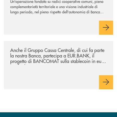
Un'operazione fondata su radici cooperative comuni, piena
complementarietà territoriale e una visione industriale di
lungo periodo, nel pieno rispetto dell'autonomia di Banca
Cambiano. Nei prossimi giorni verrà avviato il periodo di
negoziazione esclusiva per la finalizzazione dell’operazione.
/news/anche-il-gruppo-cassa-centrale-partecipa-a-eurbank-il-progetto-d
Anche il Gruppo Cassa Centrale, di cui fa parte
la nostra Banca, partecipa a EUR.BANK, il
progetto di BANCOMAT sulla stablecoin in euro
e sul relativo ecosistema