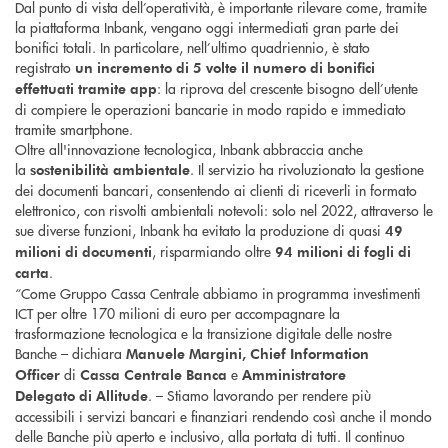
Dal punto di vista dell’operatività, è importante rilevare come, tramite
la piattaforma Inbank, vengano oggi intermediati gran parte dei
bonifici totali. In particolare, nell’ultimo quadriennio, è stato
registrato
un incremento di 5 volte il numero di bonifici
: la riprova del crescente bisogno dell’utente
effettuati tramite app
di compiere le operazioni bancarie in modo rapido e immediato
tramite smartphone.
Oltre all'innovazione tecnologica, Inbank abbraccia anche
la
. Il servizio ha rivoluzionato la gestione
sostenibilità ambientale
dei documenti bancari, consentendo ai clienti di riceverli in formato
elettronico, con risvolti ambientali notevoli: solo nel 2022, attraverso le
sue diverse funzioni, Inbank ha evitato la produzione di quasi
49
, risparmiando oltre
milioni di documenti
94 milioni di fogli di
.
carta
“Come Gruppo Cassa Centrale abbiamo in programma investimenti
ICT per oltre 170 milioni di euro per accompagnare la
trasformazione tecnologica e la transizione digitale delle nostre
Banche – dichiara
Manuele Margini, Chief Information
di
e
Officer
Cassa Centrale Banca
Amministratore
. – Stiamo lavorando per rendere più
Delegato
di
Allitude
accessibili i servizi bancari e finanziari rendendo così anche il mondo
delle Banche più aperto e inclusivo, alla portata di tutti. Il continuo