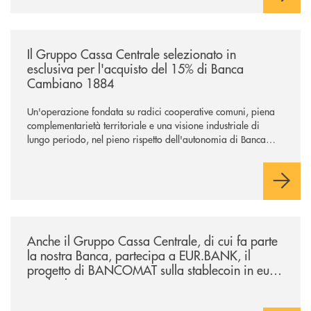
/news/il-gruppo-cassa-centrale-selezionato-in-esclusiva-per-lacquisto
Il Gruppo Cassa Centrale selezionato in
esclusiva per l'acquisto del 15% di Banca
Cambiano 1884
Un'operazione fondata su radici cooperative comuni, piena
complementarietà territoriale e una visione industriale di
lungo periodo, nel pieno rispetto dell'autonomia di Banca
Cambiano. Nei prossimi giorni verrà avviato il periodo di
negoziazione esclusiva per la finalizzazione dell’operazione.
/news/anche-il-gruppo-cassa-centrale-partecipa-a-eurbank-il-progetto-d
Anche il Gruppo Cassa Centrale, di cui fa parte
la nostra Banca, partecipa a EUR.BANK, il
progetto di BANCOMAT sulla stablecoin in euro
e sul relativo ecosistema