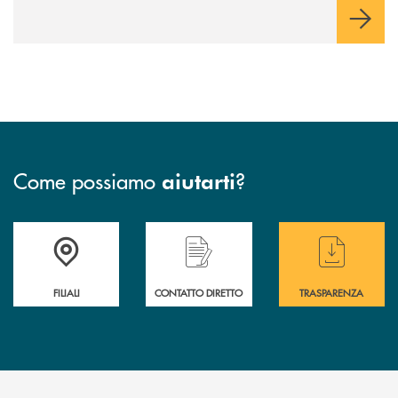
Come possiamo
?
aiutarti
Trova la filiale più vicina a te
Hai bisogno di assistenza immediata ?
Hai bisogno di alcuni
FILIALI
CONTATTO DIRETTO
TRASPARENZA