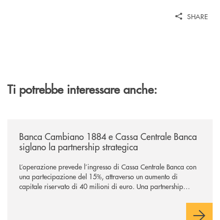
SHARE
Ti potrebbe interessare anche:
/news/banca-cambiano-1884-e-cassa-centrale-banca-siglano-la-partner
Banca Cambiano 1884 e Cassa Centrale Banca
siglano la partnership strategica
L’operazione prevede l’ingresso di Cassa Centrale Banca con
una partecipazione del 15%, attraverso un aumento di
capitale riservato di 40 milioni di euro. Una partnership
industriale strategica, fondata sulla condivisione di valori
comuni e sulla prossimità ai territori, per ampliare l’offerta e
sostenere nuove opportunità di crescita e sviluppo.