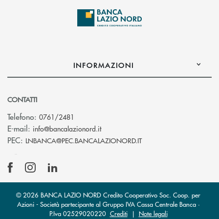
INFORMAZIONI
CONTATTI
Telefono:
0761/2481
(si apre l’app di posta elettronica)
E-mail:
info@bancalazionord.it
(si apre l’app di posta 
PEC:
LNBANCA@PEC.BANCALAZIONORD.IT
© 2026 BANCA LAZIO NORD Credito Cooperativo Soc. Coop. per
Azioni - Società partecipante al Gruppo IVA Cassa Centrale Banca ·
P.Iva 02529020220
Crediti
|
Note legali