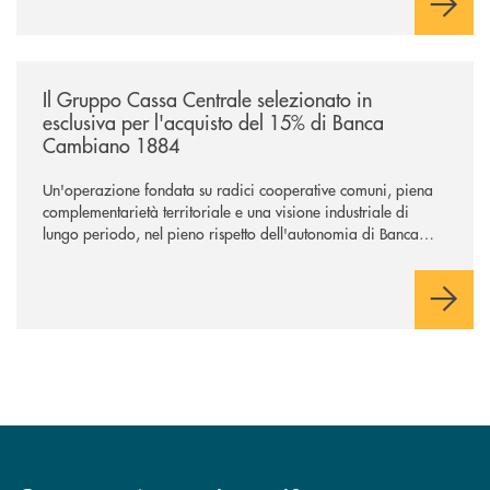
/news/il-gruppo-cassa-centrale-selezionato-in-esclusiva-per-lacquisto
Il Gruppo Cassa Centrale selezionato in
esclusiva per l'acquisto del 15% di Banca
Cambiano 1884
Un'operazione fondata su radici cooperative comuni, piena
complementarietà territoriale e una visione industriale di
lungo periodo, nel pieno rispetto dell'autonomia di Banca
Cambiano. Nei prossimi giorni verrà avviato il periodo di
negoziazione esclusiva per la finalizzazione dell’operazione.