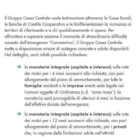
Il Gruppo Cassa Centrale vuole testimoniare attraverso le Casse Rurali,
le Banche di Credito Cooperativo e le Raiffeisenkassen la vicinanza ai
territori di riferimento e a chi quotidianamente vi opera. Per
affrontare e superare assieme il momento di straordinaria difficoltà
causato dall’emergenza “Coronavirus”, il Gruppo Cassa Centrale
mette a disposizione misure di sostegno concrete e subito disponibili.
Nel dettaglio, sarà infatti possibile richiedere:
la
sulle rate
moratoria integrale (capitale e interessi)
dei mutui per i 6 mesi successivi alla richiesta, con pari
allungamento del piano di ammortamento, per tutte le
residenti e le
aventi sede legale nei
famiglie
imprese
Comuni oggetto di Ordinanza (c.d. “zona rossa”); la
moratoria sarà prorogabile di ulteriori 6 mesi in funzione
dell’effettiva durata dell’emergenza;
la
sulle rate
moratoria integrale (capitale e interessi)
dei mutui per i 12 mesi successivi alla richiesta, con pari
allungamento del piano di ammortamento, per i
privati
che, in ragione delle limitazioni subite nell’attività