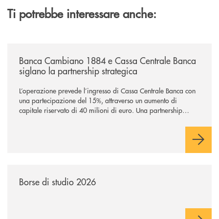
Ti potrebbe interessare anche:
/news/banca-cambiano-1884-e-cassa-centrale-banca-siglano-la-partner
Banca Cambiano 1884 e Cassa Centrale Banca
siglano la partnership strategica
L’operazione prevede l’ingresso di Cassa Centrale Banca con
una partecipazione del 15%, attraverso un aumento di
capitale riservato di 40 milioni di euro. Una partnership
industriale strategica, fondata sulla condivisione di valori
comuni e sulla prossimità ai territori, per ampliare l’offerta e
sostenere nuove opportunità di crescita e sviluppo.
/news/borse-di-studio-2026/
Borse di studio 2026