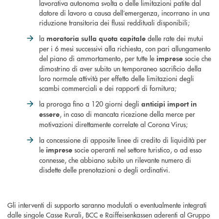
lavorativa autonoma svolta o delle limitazioni patite dal
datore di lavoro a causa dell’emergenza, incorrano in una
riduzione transitoria dei flussi reddituali disponibili;
la
delle rate dei mutui
moratoria sulla quota capitale
per i 6 mesi successivi alla richiesta, con pari allungamento
del piano di ammortamento, per tutte le
socie che
imprese
dimostrino di aver subito un temporaneo sacrificio della
loro normale attività per effetto delle limitazioni degli
scambi commerciali e dei rapporti di fornitura;
la proroga fino a 120 giorni degli
anticipi import in
, in caso di mancata ricezione della merce per
essere
motivazioni direttamente correlate al Corona Virus;
la concessione di apposite linee di credito di liquidità per
le
socie operanti nel settore turistico, o ad esso
imprese
connesse, che abbiano subito un rilevante numero di
disdette delle prenotazioni o degli ordinativi.
Gli interventi di supporto saranno modulati o eventualmente integrati
dalle singole Casse Rurali, BCC e Raiffeisenkassen aderenti al Gruppo