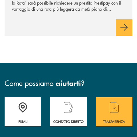
la Rata” sarà possibile richiedere un prestito Prestipay con il
vantaggio di una rata più leggera da metà piano di
rimborso.
Come possiamo
?
aiutarti
Trova la filiale più vicina a te
Hai bisogno di assistenza immediata ?
Hai bisogno di alcuni
FILIALI
CONTATTO DIRETTO
TRASPARENZA