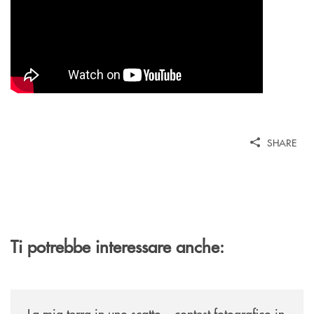
SHARE
Ti potrebbe interessare anche:
/news/la-mia-terra-in-uno-scatto/
La mia terra in uno scatto – contest fotografico in