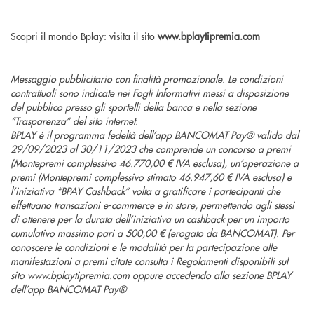
Scopri il mondo Bplay: visita il sito
www.bplaytipremia.com
Messaggio pubblicitario con finalità promozionale. Le condizioni
contrattuali sono indicate nei Fogli Informativi messi a disposizione
del pubblico presso gli sportelli della banca e nella sezione
“Trasparenza” del sito internet.
BPLAY è il programma fedeltà dell’app BANCOMAT Pay® valido dal
29/09/2023 al 30/11/2023
che comprende un concorso a premi
(Montepremi complessivo 46.770,00 € IVA esclusa), un’operazione a
premi (Montepremi complessivo stimato 46.947,60 € IVA esclusa) e
l’iniziativa “BPAY Cashback” volta a gratificare i partecipanti che
effettuano transazioni e-commerce e in store, permettendo agli stessi
di ottenere per la durata dell’iniziativa un cashback per un importo
cumulativo massimo pari a 500,00 € (erogato da BANCOMAT). Per
conoscere le condizioni e le modalità per la partecipazione alle
manifestazioni a premi citate consulta i Regolamenti disponibili sul
sito
www.bplaytipremia.com
oppure accedendo alla sezione BPLAY
dell’app BANCOMAT Pay®