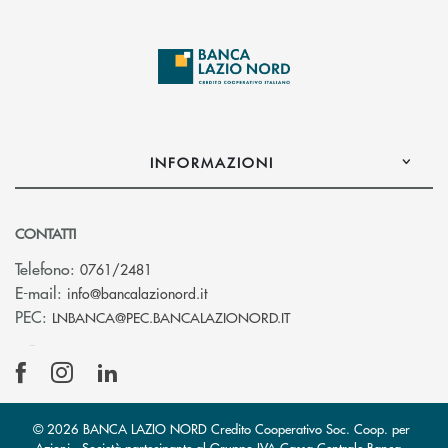
INFORMAZIONI
CONTATTI
Telefono:
0761/2481
(si apre l’app di posta elettronica)
E-mail:
info@bancalazionord.it
(si apre l’app di posta 
PEC:
LNBANCA@PEC.BANCALAZIONORD.IT
© 2026 BANCA LAZIO NORD Credito Cooperativo Soc. Coop. per
Azioni - Società partecipante al Gruppo IVA Cassa Centrale Banca ·