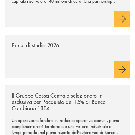
capitale riservato di 40 milioni di euro. Una partnership
industriale strategica, fondata sulla condivisione di valori
comuni e sulla prossimità ai territori, per ampliare l’offerta e
sostenere nuove opportunità di crescita e sviluppo.
/news/borse-di-studio-2026/
Borse di studio 2026
/news/il-gruppo-cassa-centrale-selezionato-in-esclusiva-per-lacquisto
Il Gruppo Cassa Centrale selezionato in
esclusiva per l'acquisto del 15% di Banca
Cambiano 1884
Un'operazione fondata su radici cooperative comuni, piena
complementarietà territoriale e una visione industriale di
lungo periodo, nel pieno rispetto dell'autonomia di Banca