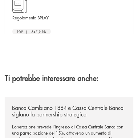
apre una nuova finestra
Regolamento BPLAY
PDF | 345,9 kb
Ti potrebbe interessare anche:
/news/banca-cambiano-1884-e-cassa-centrale-banca-siglano-la-partner
Banca Cambiano 1884 e Cassa Centrale Banca
siglano la partnership strategica
L’operazione prevede l’ingresso di Cassa Centrale Banca con
una partecipazione del 15%, attraverso un aumento di