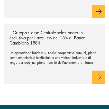
/news/il-gruppo-cassa-centrale-selezionato-in-esclusiva-per-lacquisto
Il Gruppo Cassa Centrale selezionato in
esclusiva per l'acquisto del 15% di Banca
Cambiano 1884
Un'operazione fondata su radici cooperative comuni, piena
complementarietà territoriale e una visione industriale di
lungo periodo, nel pieno rispetto dell'autonomia di Banca
Cambiano. Nei prossimi giorni verrà avviato il periodo di
negoziazione esclusiva per la finalizzazione dell’operazione.