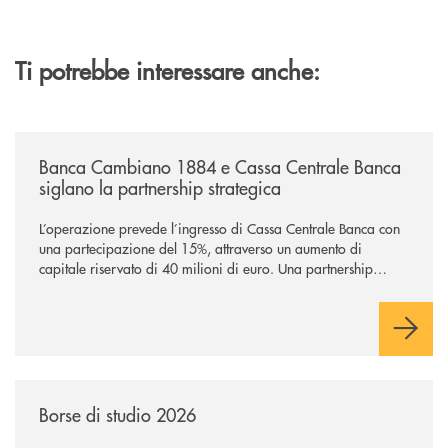
Ti potrebbe interessare anche:
/news/banca-cambiano-1884-e-cassa-centrale-banca-siglano-la-partner
Banca Cambiano 1884 e Cassa Centrale Banca
siglano la partnership strategica
L’operazione prevede l’ingresso di Cassa Centrale Banca con
una partecipazione del 15%, attraverso un aumento di
capitale riservato di 40 milioni di euro. Una partnership
industriale strategica, fondata sulla condivisione di valori
comuni e sulla prossimità ai territori, per ampliare l’offerta e
sostenere nuove opportunità di crescita e sviluppo.
/news/borse-di-studio-2026/
Borse di studio 2026