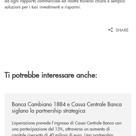
ad ogni rapporto commerciale ed inoltre troverai chiare e semplici
soluzioni per i tuoi investimenti e risparmi.
SHARE
Ti potrebbe interessare anche:
/news/banca-cambiano-1884-e-cassa-centrale-banca-siglano-la-partner
Banca Cambiano 1884 e Cassa Centrale Banca
siglano la partnership strategica
L’operazione prevede l’ingresso di Cassa Centrale Banca con
una partecipazione del 15%, attraverso un aumento di
capitale riservato di 40 milioni di euro. Una partnership