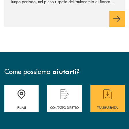
lungo periodo, nel pieno rispetto dell'autonomia di Banca
Cambiano. Nei prossimi giorni verrà avviato il periodo di
negoziazione esclusiva per la finalizzazione dell’operazione.
Come possiamo
?
aiutarti
Trova la filiale più vicina a te
Hai bisogno di assistenza immediata ?
Hai bisogno di alcuni
FILIALI
CONTATTO DIRETTO
TRASPARENZA