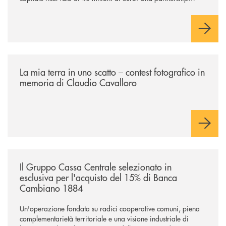
industriale strategica, fondata sulla condivisione di valori
comuni e sulla prossimità ai territori, per ampliare l’offerta e
sostenere nuove opportunità di crescita e sviluppo.
/news/la-mia-terra-in-uno-scatto/
La mia terra in uno scatto – contest fotografico in
memoria di Claudio Cavalloro
/news/il-gruppo-cassa-centrale-selezionato-in-esclusiva-per-lacquisto
Il Gruppo Cassa Centrale selezionato in
esclusiva per l'acquisto del 15% di Banca
Cambiano 1884
Un'operazione fondata su radici cooperative comuni, piena
complementarietà territoriale e una visione industriale di