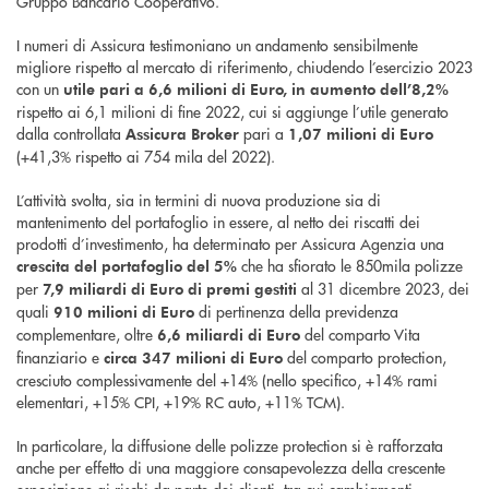
Gruppo Bancario Cooperativo.
I numeri di Assicura testimoniano un andamento sensibilmente
migliore rispetto al mercato di riferimento, chiudendo l’esercizio 2023
con un
utile pari a 6,6 milioni di Euro, in aumento dell’8,2%
rispetto ai 6,1 milioni di fine 2022, cui si aggiunge l’utile generato
dalla controllata
pari a
Assicura Broker
1,07 milioni di Euro
(+41,3% rispetto ai 754 mila del 2022).
L’attività svolta, sia in termini di nuova produzione sia di
mantenimento del portafoglio in essere, al netto dei riscatti dei
prodotti d’investimento, ha determinato per Assicura Agenzia una
che ha sfiorato le 850mila polizze
crescita del portafoglio del 5%
per
al 31 dicembre 2023, dei
7,9 miliardi di Euro di premi gestiti
quali
di pertinenza della previdenza
910 milioni di Euro
complementare, oltre
del comparto Vita
6,6 miliardi di Euro
finanziario e
del comparto protection,
circa 347 milioni di Euro
cresciuto complessivamente del +14% (nello specifico, +14% rami
elementari, +15% CPI, +19% RC auto, +11% TCM).
In particolare, la diffusione delle polizze protection si è rafforzata
anche per effetto di una maggiore consapevolezza della crescente