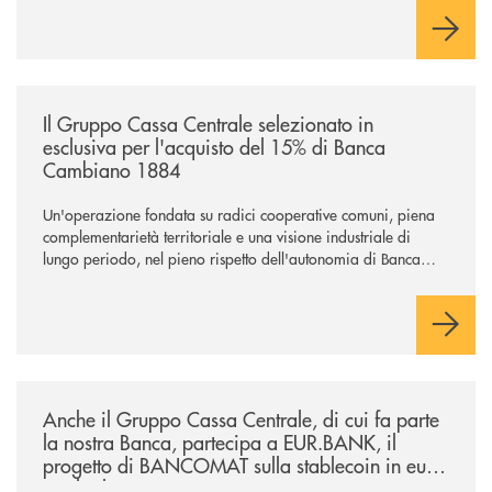
comuni e sulla prossimità ai territori, per ampliare l’offerta e
sostenere nuove opportunità di crescita e sviluppo.
/news/il-gruppo-cassa-centrale-selezionato-in-esclusiva-per-lacquisto
Il Gruppo Cassa Centrale selezionato in
esclusiva per l'acquisto del 15% di Banca
Cambiano 1884
Un'operazione fondata su radici cooperative comuni, piena
complementarietà territoriale e una visione industriale di
lungo periodo, nel pieno rispetto dell'autonomia di Banca
Cambiano. Nei prossimi giorni verrà avviato il periodo di
negoziazione esclusiva per la finalizzazione dell’operazione.
/news/anche-il-gruppo-cassa-centrale-partecipa-a-eurbank-il-progetto-d
Anche il Gruppo Cassa Centrale, di cui fa parte
la nostra Banca, partecipa a EUR.BANK, il
progetto di BANCOMAT sulla stablecoin in euro
e sul relativo ecosistema