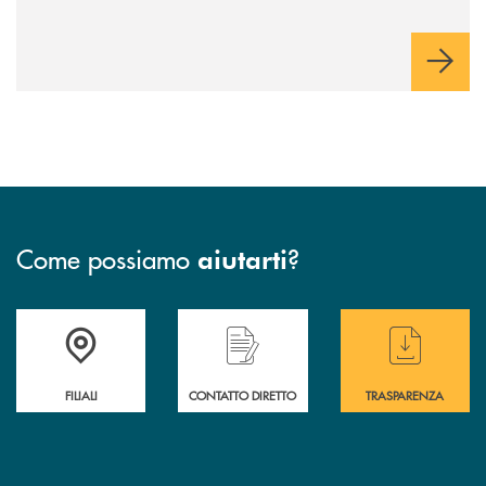
Come possiamo
?
aiutarti
Trova la filiale più vicina a te
Hai bisogno di assistenza immediata ?
Hai bisogno di alcuni
FILIALI
CONTATTO DIRETTO
TRASPARENZA