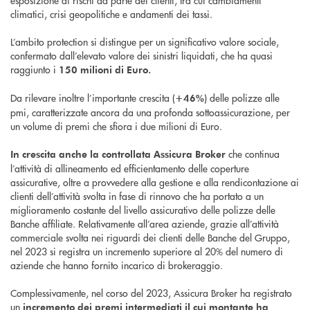
esposizione ai rischi da parte dei clienti, tra cui cambiamenti
climatici, crisi geopolitiche e andamenti dei tassi.
L’ambito protection si distingue per un significativo valore sociale,
confermato dall’elevato valore dei sinistri liquidati, che ha quasi
raggiunto i
150 milioni di Euro.
Da rilevare inoltre l’importante crescita (
) delle polizze alle
+46%
pmi, caratterizzate ancora da una profonda sottoassicurazione, per
un volume di premi che sfiora i due milioni di Euro.
che continua
In crescita anche la controllata Assicura Broker
l’attività di allineamento ed efficientamento delle coperture
assicurative, oltre a provvedere alla gestione e alla rendicontazione ai
clienti dell’attività svolta in fase di rinnovo che ha portato a un
miglioramento costante del livello assicurativo delle polizze delle
Banche affiliate. Relativamente all’area aziende, grazie all’attività
commerciale svolta nei riguardi dei clienti delle Banche del Gruppo,
nel 2023 si registra un incremento superiore al 20% del numero di
aziende che hanno fornito incarico di brokeraggio.
Complessivamente, nel corso del 2023, Assicura Broker ha registrato
un
incremento dei premi intermediati
il cui montante ha